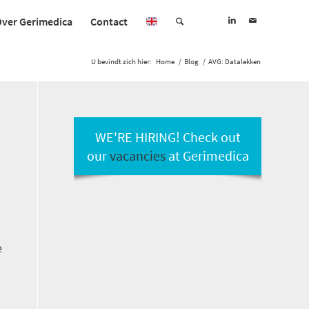
ver Gerimedica
Contact
U bevindt zich hier:
Home
/
Blog
/
AVG: Datalekken
WE'RE HIRING! Check out
our
vacancies
at Gerimedica
e