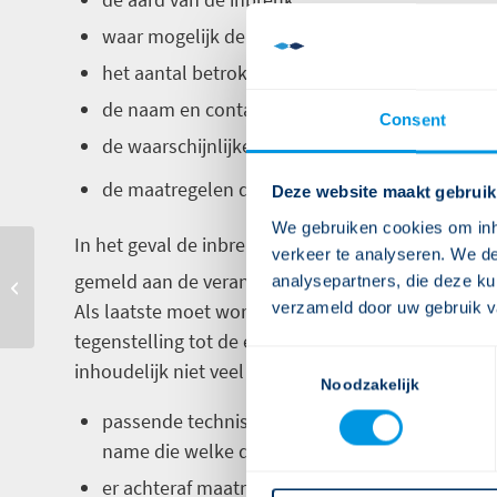
waar mogelijk de categorieën van persoonsgeg
het aantal betrokkenen die zijn getroffen door 
de naam en contactgegevens van de functionar
Consent
de waarschijnlijke gevolgen van de inbreuk; en
de maatregelen die de verantwoordelijke heef
Deze website maakt gebruik
We gebruiken cookies om inho
In het geval de inbreuk door de verwerker wordt on
verkeer te analyseren. We de
8
gemeld aan de verantwoordelijke.
analysepartners, die deze ku
Release 2.33
verzameld door uw gebruik v
Als laatste moet worden onderzocht of er een me
tegenstelling tot de eisen voor de melding aan de
Consent
inhoudelijk niet veel gewijzigd onder de AVG. Mel
Selection
Noodzakelijk
passende technische en organisatorische besc
name die welke de persoonsgegevens onbegrijp
er achteraf maatregelen genomen zijn om ervoo