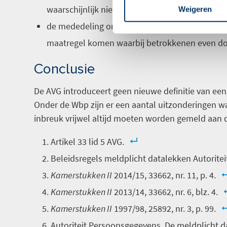
waarschijnlijk niet meer zal voordoen; of
Weigeren
de mededeling onevenredige inspanning vergt. 
maatregel komen waarbij betrokkenen even do
Conclusie
De AVG introduceert geen nieuwe definitie van een 
Onder de Wbp zijn er een aantal uitzonderingen w
inbreuk vrijwel altijd moeten worden gemeld aan 
Artikel 33 lid 5 AVG.
Beleidsregels meldplicht datalekken Autoritei
Kamerstukken II
2014/15, 33662, nr. 11, p. 4.
Kamerstukken II
2013/14, 33662, nr. 6, blz. 4.
Kamerstukken II
1997/98, 25892, nr. 3, p. 99.
Autoriteit Persoonsgegevens, De meldplicht 