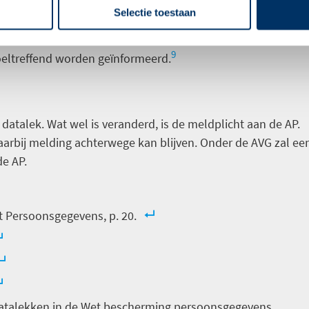
Selectie toestaan
In dit geval kan een openbare mededeling of soortgelijke
9
eltreffend worden geïnformeerd.
datalek. Wat wel is veranderd, is de meldplicht aan de AP.
aarbij melding achterwege kan blijven. Onder de AVG zal ee
de AP.
t Persoonsgegevens, p. 20.
datalekken in de Wet bescherming persoonsgegevens