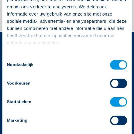
plaatsen.
en om ons verkeer te analyseren. We delen ook
informatie over uw gebruik van onze site met onze
sociale media-, advertentie- en analysepartners, die deze
kunnen combineren met andere informatie die u aan hen
heeft verstrekt of die zij hebben verzameld door uw
gebruik van hun diensten.
CONTACTGEGEVENS
Consent
Gerimedica
Noodzakelijk
Selection
Rijnlandlaan 3
1062 MX Amsterdam
Voorkeuren
T:
020-2050988
E:
info@gerimedica.nl
Statistieken
Helpdesk
Marketing
T:
020-2050988
E:
support@gerimedica.nl