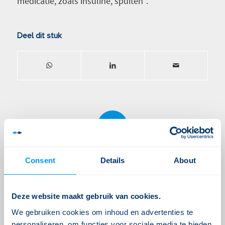
medicatie, zoals insuline, spuiten”.
Deel dit stuk
0
ANTWOORDEN
Consent
Details
About
Plaats een Reactie
Meepraten?
Draag gerust bij!
Deze website maakt gebruik van cookies.
We gebruiken cookies om inhoud en advertenties te
Je moet
ingelogd zijn op
om een reactie te
personaliseren, om functies voor sociale media te bieden