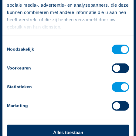
sociale media-, advertentie- en analysepartners, die deze
kunnen combineren met andere informatie die u aan hen
heeft verstrekt of die zij hebben verzameld door uw
CONTACTGEGEVENS
gebruik van hun diensten.
Gerimedica
Rijnlandlaan 3
Consent
1062 MX Amsterdam
Noodzakelijk
Selection
T:
020-2050988
E:
info@gerimedica.nl
Voorkeuren
Helpdesk
Statistieken
T:
020-2050988
E:
support@gerimedica.nl
Marketing
bekijk onze privacy policy
Alles toestaan