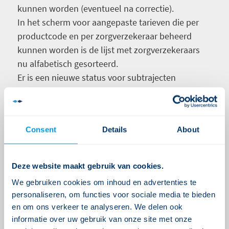
kunnen worden (eventueel na correctie).
In het scherm voor aangepaste tarieven die per
productcode en per zorgverzekeraar beheerd
kunnen worden is de lijst met zorgverzekeraars
nu alfabetisch gesorteerd.
Er is een nieuwe status voor subtrajecten
toegevoegd:
Afgevoerd
. Deze status kan worden
gebruikt om subtrajecten die wel zijn
geregistreerd in Ysis, maar niet gedeclareerd
Consent
Details
About
moeten worden in Ysis buiten de afhandel- en
declaratieprocessen te houden. Alle subtrajecten
die in het verleden op status Aangeleverd_DIS zijn
Deze website maakt gebruik van cookies.
gezet zonder dat daarvoor in Ysis ooit een
We gebruiken cookies om inhoud en advertenties te
declaratie is aangemaakt (dus: zijn gedeclareerd
personaliseren, om functies voor sociale media te bieden
vanuit een ander systeem dan Ysis) zullen door
en om ons verkeer te analyseren. We delen ook
ons op de nieuwe status Afgevoerd worden gezet.
informatie over uw gebruik van onze site met onze