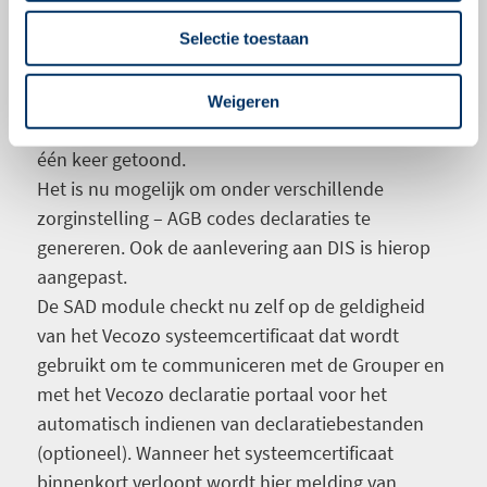
top van de lijst. Hetzelfde geldt voor het
Selectie toestaan
accorderen van subtrajecten.
Om de leesbaarheid te vergroten wordt bij een
lijst met declaratie fouten die veel dezelfde
Weigeren
foutmeldingen bevat, iedere foutmelding maar
één keer getoond.
Het is nu mogelijk om onder verschillende
zorginstelling – AGB codes declaraties te
genereren. Ook de aanlevering aan DIS is hierop
aangepast.
De SAD module checkt nu zelf op de geldigheid
van het Vecozo systeemcertificaat dat wordt
gebruikt om te communiceren met de Grouper en
met het Vecozo declaratie portaal voor het
automatisch indienen van declaratiebestanden
(optioneel). Wanneer het systeemcertificaat
binnenkort verloopt wordt hier melding van