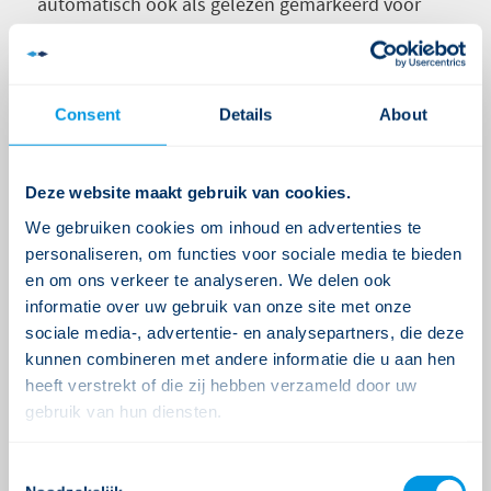
automatisch ook als gelezen gemarkeerd voor
collega’s die hetzelfde bericht hebben ontvangen.
De agenda knop op het afdelingsoverzicht is terug
van weggeweest.
Consent
Details
About
De PVM module versie 8.0 is geïntegreerd in Ysis.
Hiermee is het weer mogelijk om DIS
Deze website maakt gebruik van cookies.
aanleveringen te doen vanuit de financiële
We gebruiken cookies om inhoud en advertenties te
modules voor GRZ en Basis GGZ.
personaliseren, om functies voor sociale media te bieden
en om ons verkeer te analyseren. We delen ook
Er zijn aanzienlijke performance verbeteringen
informatie over uw gebruik van onze site met onze
doorgevoerd aan alle financiële modules. Met
sociale media-, advertentie- en analysepartners, die deze
name het valideren en het genereren van
kunnen combineren met andere informatie die u aan hen
declaraties wordt nu een stuk sneller uitgevoerd
heeft verstrekt of die zij hebben verzameld door uw
dan voorheen.
gebruik van hun diensten.
Bugs
Consent