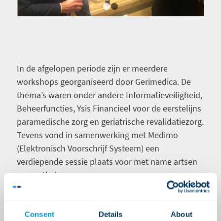
1
2
In de afgelopen periode zijn er meerdere
workshops georganiseerd door Gerimedica. De
thema’s waren onder andere Informatieveiligheid,
Beheerfuncties, Ysis Financieel
voor de eerstelijns
paramedische zorg en geriatrische revalidatiezorg
.
Tevens vond in samenwerking met Medimo
(Elektronisch Voorschrijf Systeem) een
verdiepende sessie plaats voor met name artsen
en apothekers.
Wij vonden het erg leuk om deze workshops te
organiseren en de reacties zijn ook zo enthousiast
Consent
Details
About