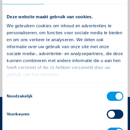
dat er al weer nieuwe workshops gepland staan
de komende tijd. Met name het intercollegiale
contact in combinatie met verdieping op de
Deze website maakt gebruik van cookies.
inhoud werden als zeer positief ervaren.
We gebruiken cookies om inhoud en advertenties te
personaliseren, om functies voor sociale media te bieden
Gebruikers van Ysis verwijzen wij naar onze
en om ons verkeer te analyseren. We delen ook
agenda
(afgeschermd). Op aanvraag organiseert
informatie over uw gebruik van onze site met onze
Gerimedica ook incompany workshops op een
sociale media-, advertentie- en analysepartners, die deze
specifiek deelgebied. Heeft u ideeën hiervoor dan
kunnen combineren met andere informatie die u aan hen
horen wij dit natuurlijk graag.
heeft verstrekt of die zij hebben verzameld door uw
gebruik van hun diensten.
Consent
Noodzakelijk
Selection
Voorkeuren
CONTACTGEGEVENS
Gerimedica