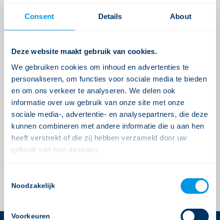
Consent
Details
About
Deze website maakt gebruik van cookies.
0
We gebruiken cookies om inhoud en advertenties te
personaliseren, om functies voor sociale media te bieden
ANTWOORDEN
en om ons verkeer te analyseren. We delen ook
Plaats een Reactie
informatie over uw gebruik van onze site met onze
sociale media-, advertentie- en analysepartners, die deze
Meepraten?
kunnen combineren met andere informatie die u aan hen
Draag gerust bij!
heeft verstrekt of die zij hebben verzameld door uw
Je moet
ingelogd zijn op
om een reactie te
gebruik van hun diensten.
plaatsen.
Consent
Noodzakelijk
Selection
Voorkeuren