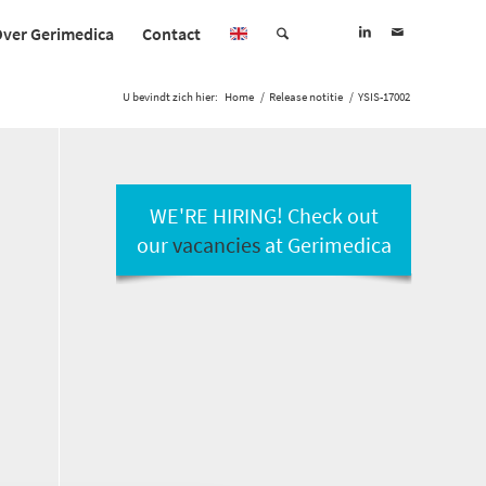
ver Gerimedica
Contact
U bevindt zich hier:
Home
/
Release notitie
/
YSIS-17002
WE'RE HIRING! Check out
our
vacancies
at Gerimedica