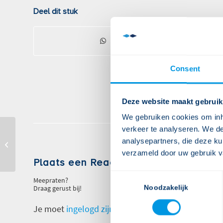
Deel dit stuk
Consent
Deze website maakt gebruik
We gebruiken cookies om inho
verkeer te analyseren. We de
analysepartners, die deze ku
YSIS-16847
verzameld door uw gebruik v
Plaats een Reactie
Consent
Meepraten?
Draag gerust bij!
Selection
Noodzakelijk
Je moet
ingelogd zijn op
om een reactie te plaatse