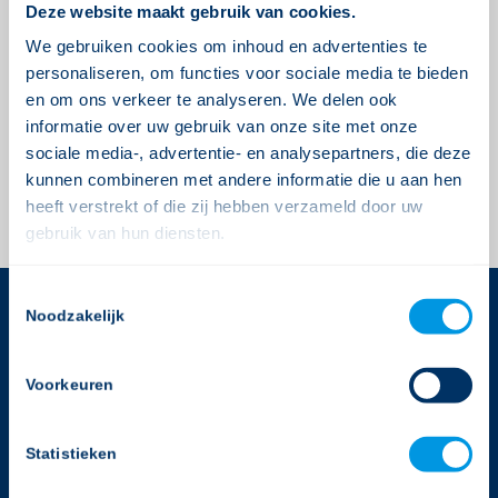
Deze website maakt gebruik van cookies.
Plaats een Reactie
We gebruiken cookies om inhoud en advertenties te
Meepraten?
personaliseren, om functies voor sociale media te bieden
Draag gerust bij!
en om ons verkeer te analyseren. We delen ook
Je moet
ingelogd zijn op
om een reactie te
informatie over uw gebruik van onze site met onze
sociale media-, advertentie- en analysepartners, die deze
plaatsen.
kunnen combineren met andere informatie die u aan hen
heeft verstrekt of die zij hebben verzameld door uw
gebruik van hun diensten.
Consent
Noodzakelijk
Selection
CONTACTGEGEVENS
Voorkeuren
Gerimedica
Rijnlandlaan 3
1062 MX Amsterdam
Statistieken
T:
020-2050988