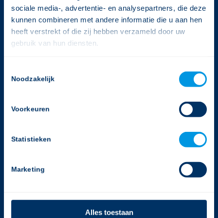
sociale media-, advertentie- en analysepartners, die deze
kunnen combineren met andere informatie die u aan hen
heeft verstrekt of die zij hebben verzameld door uw
CONTACTGEGEVENS
gebruik van hun diensten.
Gerimedica
Rijnlandlaan 3
Consent
1062 MX Amsterdam
Noodzakelijk
Selection
T:
020-2050988
E:
info@gerimedica.nl
Voorkeuren
Helpdesk
Statistieken
T:
020-2050988
E:
support@gerimedica.nl
Marketing
bekijk onze privacy policy
Alles toestaan