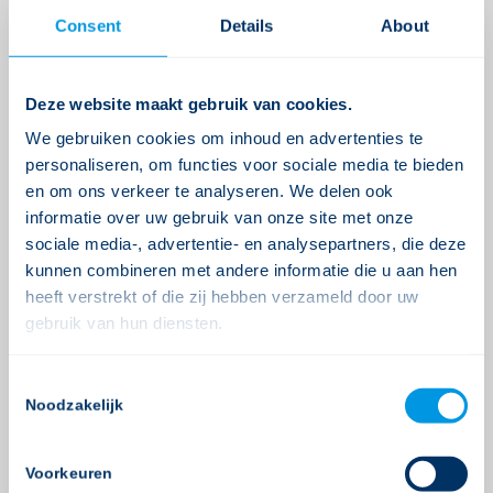
bepaalt ze hoe het prettig werkt en hoe we het
Consent
Details
About
simpel houden.
Deze website maakt gebruik van cookies.
We gebruiken cookies om inhoud en advertenties te
Hans is user experience (UX) specialist. Hans
personaliseren, om functies voor sociale media te bieden
bedenkt hoe het dossier eruit komt te zien en
en om ons verkeer te analyseren. We delen ook
weet goed welke keuzes leiden tot meer
informatie over uw gebruik van onze site met onze
gebruikersgemak. “Thuis zijn mensen gewend om
sociale media-, advertentie- en analysepartners, die deze
kunnen combineren met andere informatie die u aan hen
op internet te bankieren, sociale contacten te
heeft verstrekt of die zij hebben verzameld door uw
onderhouden en te winkelen. Dat werkt simpel en
gebruik van hun diensten.
intuïtief, in een zorgdossier moet dat ook
kunnen.” Hans zorgt dat je met een minimaal
Consent
aantal klikjes vindt wat je wilt weten en kwijt kunt
Noodzakelijk
Selection
wat je kwijt wilt.
Voorkeuren