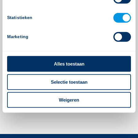
Statistieken
Marketing
0
ANTWOORDEN
Alles toestaan
Plaats een Reactie
Meepraten?
Selectie toestaan
Draag gerust bij!
Je moet
ingelogd zijn op
om een reactie te
Weigeren
plaatsen.