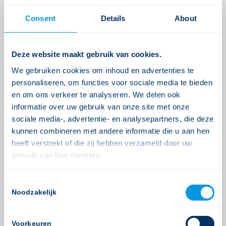
Consent
Details
About
Vervolg op de peilstations
De eindconclusie is dat het gelukt is om
Deze website maakt gebruik van cookies.
kwalitatief goede data te verzamelen en dat het
zinvol is om deze informatie terug te koppelen
We gebruiken cookies om inhoud en advertenties te
aan de artsen van de deelnemende organisaties.
personaliseren, om functies voor sociale media te bieden
en om ons verkeer te analyseren. We delen ook
De pilot krijgt dan ook een vervolg.
informatie over uw gebruik van onze site met onze
sociale media-, advertentie- en analysepartners, die deze
kunnen combineren met andere informatie die u aan hen
Bij Gerimedica zijn we blij met en trots op dit
heeft verstrekt of die zij hebben verzameld door uw
resultaat en bedanken we iedereen die hieraan
gebruik van hun diensten.
heeft meegewerkt!
Consent
Noodzakelijk
Selection
Deel dit stuk
Voorkeuren