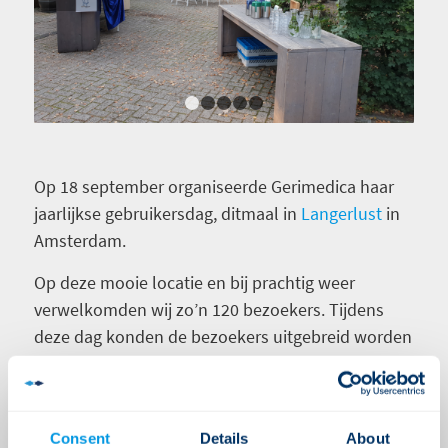
1
2
3
4
5
Op 18 september organiseerde Gerimedica haar
jaarlijkse gebruikersdag, ditmaal in
Langerlust
in
Amsterdam.
Op deze mooie locatie en bij prachtig weer
verwelkomden wij zo’n 120 bezoekers. Tijdens
deze dag konden de bezoekers uitgebreid worden
bijgepraat over o.a. Ysis Inzicht (de nieuwe
applicatie waarmee Ysis data gevisualiseerd kan
worden), Yris (het cliëntportaal), de Wet Zorg en
Consent
Details
About
Dwang, de roadmap 2019 en vele andere zaken.