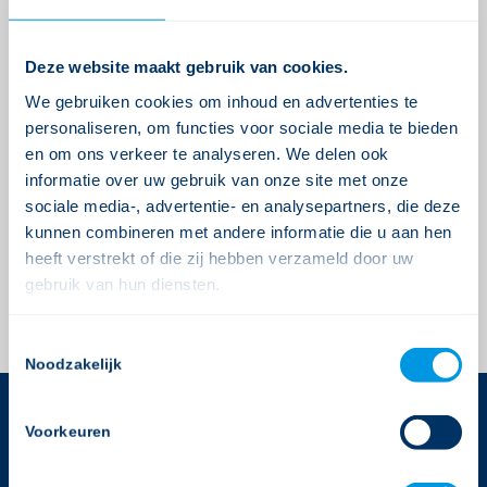
Dit gebeurde zowel in “break-out” sessies als in
een doorlopende informatiemarkt, zowel binnen
Deze website maakt gebruik van cookies.
als buiten.
We gebruiken cookies om inhoud en advertenties te
personaliseren, om functies voor sociale media te bieden
Wij bedanken alle bezoekers voor hun komst en
en om ons verkeer te analyseren. We delen ook
hopen dat ze een leuke en nuttige dag hebben
informatie over uw gebruik van onze site met onze
gehad.
sociale media-, advertentie- en analysepartners, die deze
kunnen combineren met andere informatie die u aan hen
U kunt
hier
klikken voor een impressie van deze
heeft verstrekt of die zij hebben verzameld door uw
dag.
gebruik van hun diensten.
Consent
Noodzakelijk
Selection
Voorkeuren
CONTACTGEGEVENS