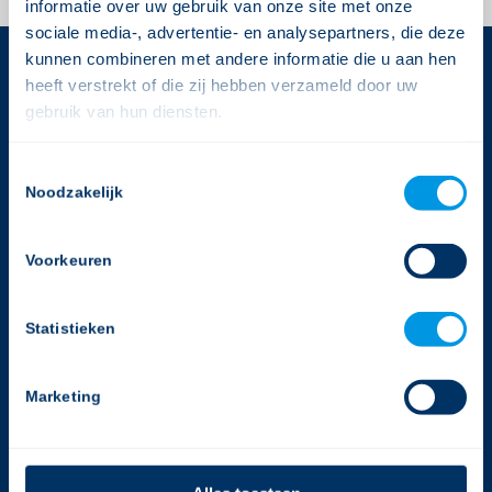
informatie over uw gebruik van onze site met onze
sociale media-, advertentie- en analysepartners, die deze
kunnen combineren met andere informatie die u aan hen
heeft verstrekt of die zij hebben verzameld door uw
CONTACTGEGEVENS
gebruik van hun diensten.
Gerimedica
Consent
Rijnlandlaan 3
Noodzakelijk
Selection
1062 MX Amsterdam
T:
020-2050988
Voorkeuren
E:
info@gerimedica.nl
Helpdesk
Statistieken
T:
020-2050988
E:
support@gerimedica.nl
Marketing
bekijk onze privacy policy