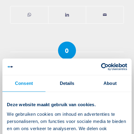
0
ANTWOORDEN
Plaats een Reactie
Consent
Details
About
Meepraten?
Draag gerust bij!
Je moet
ingelogd zijn op
om een reactie
Deze website maakt gebruik van cookies.
te plaatsen.
We gebruiken cookies om inhoud en advertenties te
personaliseren, om functies voor sociale media te bieden
en om ons verkeer te analyseren. We delen ook