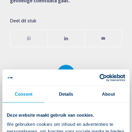
gevoelige cliëntdata gaat.
Deel dit stuk
0
ANTWOORDEN
Consent
Details
About
Plaats een Reactie
Meepraten?
Draag gerust bij!
Deze website maakt gebruik van cookies.
We gebruiken cookies om inhoud en advertenties te
Je moet
ingelogd zijn op
om een reactie
personaliseren, om functies voor sociale media te bieden