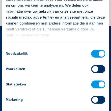
te plaatsen.
en om ons verkeer te analyseren. We delen ook
informatie over uw gebruik van onze site met onze
sociale media-, advertentie- en analysepartners, die deze
kunnen combineren met andere informatie die u aan hen
heeft verstrekt of die zij hebben verzameld door uw
gebruik van hun diensten.
CONTACTGEGEVENS
Consent
Gerimedica
Noodzakelijk
Selection
Rijnlandlaan 3
1062 MX Amsterdam
Voorkeuren
T:
020-2050988
E:
info@gerimedica.nl
Statistieken
Helpdesk
Marketing
T:
020-2050988
E:
support@gerimedica.nl